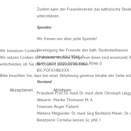
Zudem kann der Freundeverein das katholische Stude
unterstützen.
Spenden
Wir freuen uns über jede Spende!
Vereinigung der Freunde des kath. Studentenhauses
Wir benutzen Cookies
Kontonummer 40-29046-0
Wir nutzen Cookies auf unserer Website. Einige von ihnen sind essenziell 
IBAN CH74 0900 0000 4002 9046 0
entscheiden, ob Sie die Cookies zulassen möchten.
BIC POFICHBEXXX
Bitte beachten Sie, dass bei einer Ablehnung gewisse Inhalte der Seite ni
Vorstand
Akzeptieren
Ablehnen
Präsident: Prof. Dr. med. Dr. med. dent. Chri
Aktuarin: Marika Thomaser M. A.
Finanzen: Roger Padavil
Weitere Mitglieder: Dr. med. Jürg Bechtold-Meier; Dr. 
Beisitzerin: Cornelia Jansen, lic. phil. I