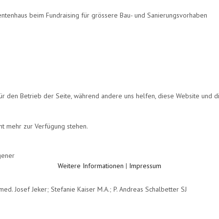
ntenhaus beim Fundraising für grössere Bau- und Sanierungsvorhaben
für den Betrieb der Seite, während andere uns helfen, diese Website und d
cht mehr zur Verfügung stehen.
stoph Leiggener
Weitere Informationen
|
Impressum
med. Josef Jeker; Stefanie Kaiser M.A.; P. Andreas Schalbetter SJ