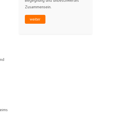
Begegnung und unbeschwertes
Zusammensein.
weiter
und
heims