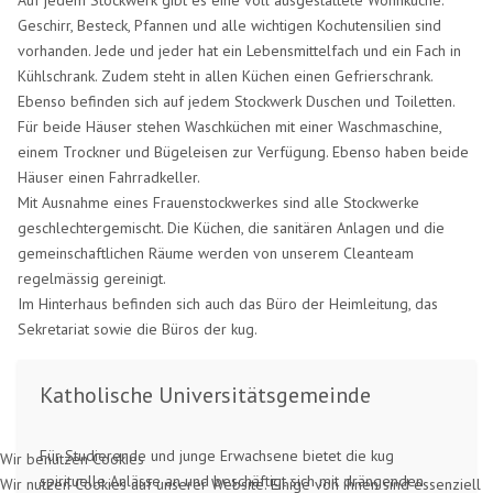
Geschirr, Besteck, Pfannen und alle wichtigen Kochutensilien sind
vorhanden. Jede und jeder hat ein Lebensmittelfach und ein Fach in
Kühlschrank. Zudem steht in allen Küchen einen Gefrierschrank.
Ebenso befinden sich auf jedem Stockwerk Duschen und Toiletten.
Für beide Häuser stehen Waschküchen mit einer Waschmaschine,
einem Trockner und Bügeleisen zur Verfügung. Ebenso haben beide
Häuser einen Fahrradkeller.
Mit Ausnahme eines Frauenstockwerkes sind alle Stockwerke
geschlechtergemischt. Die Küchen, die sanitären Anlagen und die
gemeinschaftlichen Räume werden von unserem Cleanteam
regelmässig gereinigt.
Im Hinterhaus befinden sich auch das Büro der Heimleitung, das
Sekretariat sowie die Büros der kug.
Katholische Universitätsgemeinde
Für Studierende und junge Erwachsene bietet die kug
Wir benutzen Cookies
spirituelle Anlässe an und beschäftigt sich mit drängenden
Wir nutzen Cookies auf unserer Website. Einige von ihnen sind essenziell