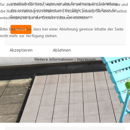
gesellschaftlichen Fragen wie der Bewahrung der Schöpfung,
für den Betrieb der Seite, während andere uns helfen, diese Website und
der sozialen Gerechtigkeit und der Ethik. Sie schafft Raum für
die Nutzererfahrung zu verbessern (Tracking Cookies). Sie können selbst
Begegnung und unbeschwertes Zusammensein.
entscheiden, ob Sie die Cookies zulassen möchten.
Bitte beachten Sie, dass bei einer Ablehnung gewisse Inhalte der Seite
weiter
nicht mehr zur Verfügung stehen.
Akzeptieren
Ablehnen
Weitere Informationen
|
Impressum