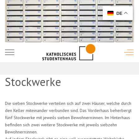
DE
Mobile Menu Toggle
Off-C
Stockwerke
Die sieben Stockwerke verteilen sich auf zwei Häuser, welche durch
den Keller miteinander verbunden sind. Das Vorderhaus beherbergt
fünf Stockwerke mit jeweils sieben Bewohnern:innen. Im Hinterhaus
befinden sich zwei weitere Stockwerke mit jeweils siebzehn
Bewohnern:innen.
Auf jedem Stockwerk gibt es eine voll ausgestattete Wohnküche.